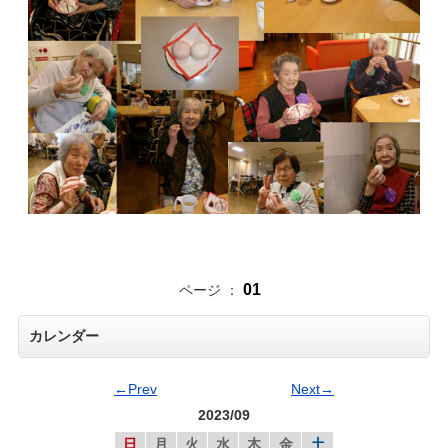
01
ページ ：
カレンダー
←Prev
Next→
2023/09
日
月
火
水
木
金
土