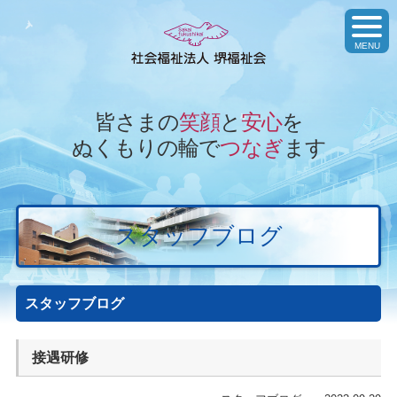
toggl
navig
MENU
皆さまの
笑顔
と
安心
を
ぬくもりの輪で
つなぎ
ます
スタッフブログ
スタッフブログ
接遇研修