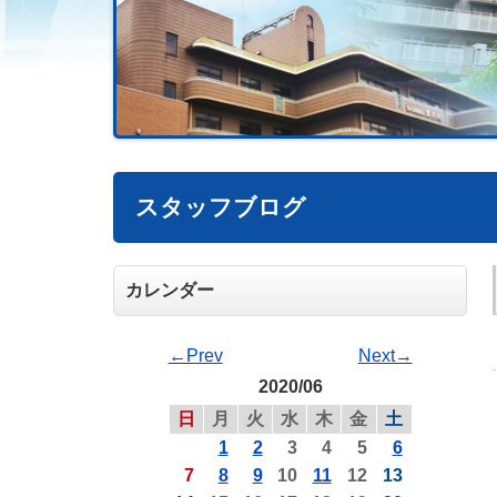
スタッフブログ
カレンダー
←Prev
Next→
2020/06
日
月
火
水
木
金
土
1
2
3
4
5
6
7
8
9
10
11
12
13