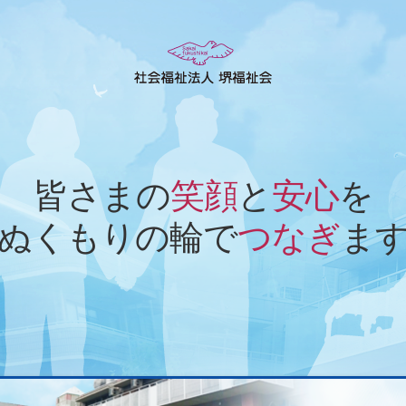
皆さまの
笑顔
と
安心
を
ぬくもりの輪で
つなぎ
ま