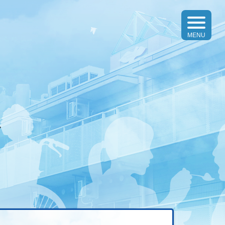
toggle
navigatio
MENU
す