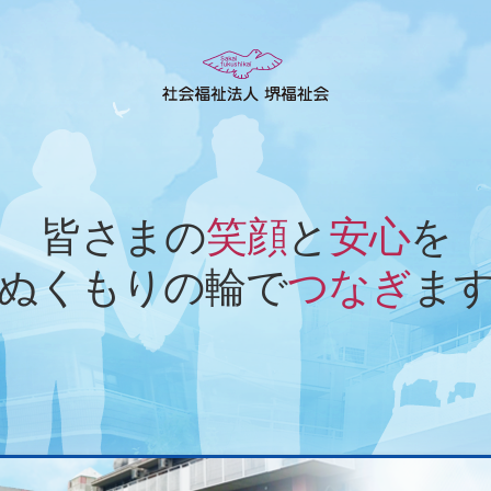
皆さまの
笑顔
と
安心
を
ぬくもりの輪で
つなぎ
ま