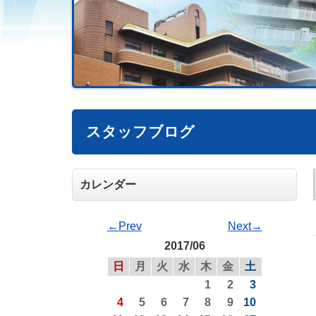
スタッフブログ
カレンダー
←Prev
Next→
2017/06
日
月
火
水
木
金
土
1
2
3
4
5
6
7
8
9
10