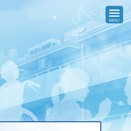
toggle
navigatio
MENU
す