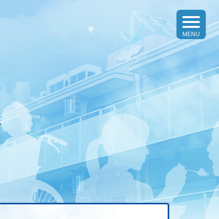
toggle
navigatio
MENU
す