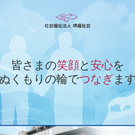
皆さまの
笑顔
と
安心
を
ぬくもりの輪で
つなぎ
ま