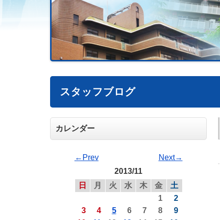
スタッフブログ
カレンダー
←Prev
Next→
2013/11
日
月
火
水
木
金
土
1
2
3
4
5
6
7
8
9