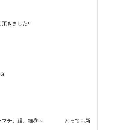
した!!
、ハマチ、鰻、細巻～ とっても新