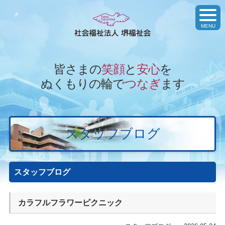
toggl
navig
MENU
皆さまの
笑顔
と
安心
を
ぬくもりの輪で
つなぎ
ます
スタッフブログ
スタッフブログ
カラフルフラワーピクニック